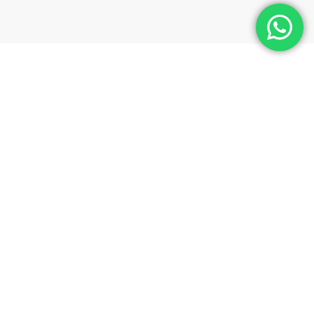
Soluciones en acero inoxidable para el mundo
offroad
Diseñamos y fabricamos soluciones a medida para el
mundo offroad. Piezas resistentes, funcionales y
preparadas para cualquier terreno.
VER MÁS