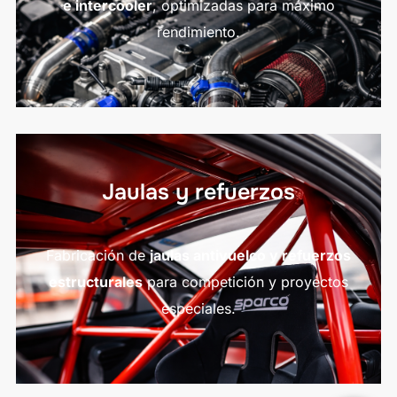
e intercooler
, optimizadas para máximo
rendimiento.
Jaulas y refuerzos
Fabricación de
jaulas antivuelco y refuerzos
estructurales
para competición y proyectos
especiales.