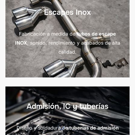
Escapes Inox
Fabricación a medida de
tubos de escape
INOX
, sonido, rendimiento y acabados de alta
calidad.
Admisión, IC y tuberías
Diseño y soldadura de
tuberías de admisión